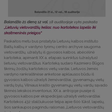
Balandžio 21 dieną 12 val.
18 auditorijoje vyks paskaita
„Lietuvių vietovardžių kelias: nuo kartotekos lapelio iki
skaitmeninės prieigos“
Paskaitos metu bus pristatyta Lietuvių kalbos instituto
Baltų kalbų ir vardyno tyrimų centro archyve saugoma
vietovardžių, užrašytų iš gyvosios kalbos, abėcėlinė
kartoteka, apimanti XX a. etapais surinktus (užrašytus)
lietuvių vietovardžius. Kartoteką sudaro Kazimiero Būgos
tikrinių žodžių kartotekos vietų vardai, Lietuvos žemės
vardyno rankraštinėse anketose apklausos būdu iš
gyvosios kalbos užrašyti žemėvardžiai, gyvenamųjų vietų
vardų bylų, Vilniaus krašto gyvenamųjų vietų vardų sąvado
tikrinės leksikos inventorius, XX a. antrojoje pusėje iš
gyvosios kalbos per ekspedicijas užrašyti vietovardžiai.
Kartotekos 432 stalčiukuose telpa apie 600 tūkst. lapelių,
šios sankaupos pagrindu rašomas „Lietuvos vietovardžių