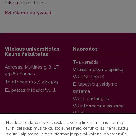
reklama
komitetas.
Kviečiame dalyvauti.
Vilniaus universitetas
Nuorodos
Kauno fakultetas
Tvarkaraštis
Adresas:
Muitinės g. 8, LT-
Virtuali mokymo aplinka
44280 Kaunas
VU KNF Lab IS
Telefonas:
(0 37) 422 523
E. tapatybių valdymo
El. paštas:
info@knf.vu.lt
sistema
VU el. paslaugos
VU informacinė sistema
VU el.
paštas darbuotojams
Naudojame slapukus, kad svetainė veiktų tinkamai, suasmenintų
Auditorijų rezervacija
turinį bei skelbimus, teiktų socialinės medijos funkcijas ir analizuotų
srautą. Taip pat dalijamės informacija apie tai, kaip naudojatės mūsų
dėstytojams