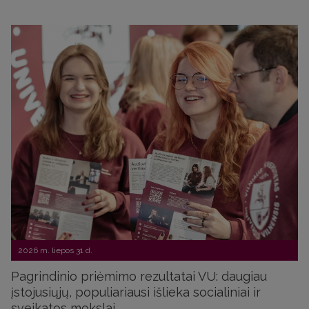
2026 m. liepos 31 d.
Pagrindinio priėmimo rezultatai VU: daugiau
įstojusiųjų, populiariausi išlieka socialiniai ir
sveikatos mokslai