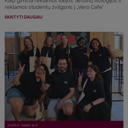
Kaip gimsta reklamos idėjos: lietuvių filologijos ir
reklamos studentų žvilgsnis į „Vero Cafe“
SKAITYTI DAUGIAU
2026 m. liepos 31 d.