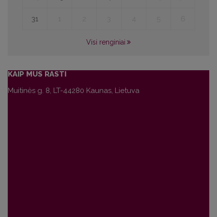
31
1
2
3
4
5
6
Visi renginiai
KAIP MUS RASTI
Muitinės g. 8, LT-44280 Kaunas, Lietuva