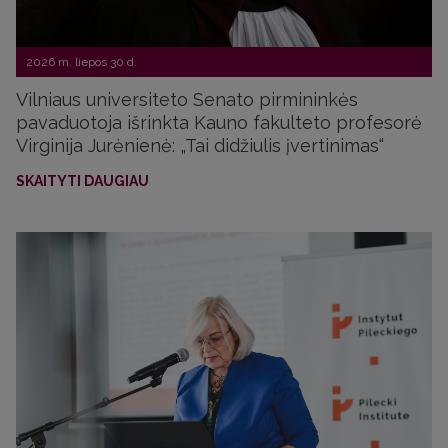
2026 m. liepos 30 d.
Vilniaus universiteto Senato pirmininkės
pavaduotoja išrinkta Kauno fakulteto profesorė
Virginija Jurėnienė: „Tai didžiulis įvertinimas“
SKAITYTI DAUGIAU