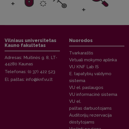
Vilniaus universitetas
Nuorodos
Kauno fakultetas
Tvarkaraštis
Adresas:
Muitinės g. 8, LT-
Virtuali mokymo aplinka
44280 Kaunas
VU KNF Lab IS
Telefonas:
(0 37) 422 523
E. tapatybių valdymo
El. paštas:
info@knf.vu.lt
sistema
VU el. paslaugos
VU informacinė sistema
VU el.
paštas darbuotojams
Auditorijų rezervacija
dėstytojams