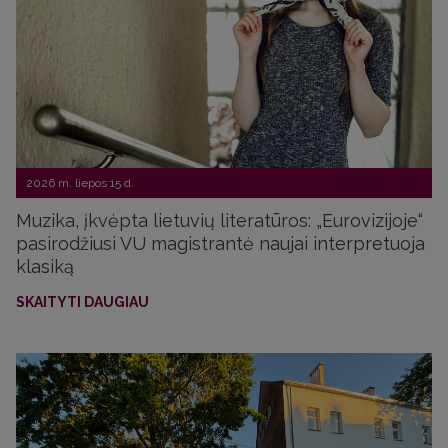
2026 m. liepos 15 d.
Muzika, įkvėpta lietuvių literatūros: „Eurovizijoje“
pasirodžiusi VU magistrantė naujai interpretuoja
klasiką
SKAITYTI DAUGIAU